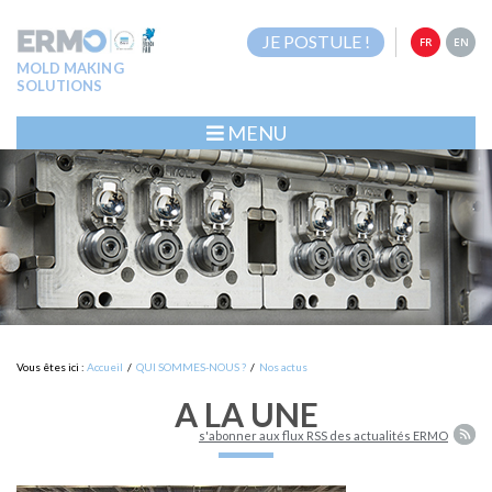
JE POSTULE !
FR
EN
MOLD MAKING
SOLUTIONS
MENU
Vous êtes ici :
Accueil
/
QUI SOMMES-NOUS ?
/
Nos actus
A LA UNE
s'abonner aux flux RSS des actualités ERMO