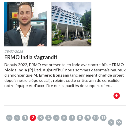
29/07/2025
ERMO India s'agrandit
Depuis 2022, ERMO est présente en Inde avec notre filiale
ERMO
Molds India (P) Ltd.
Aujourd’hui, nous sommes désormais heureux
d’annoncer que
M. Emeric Bonzami
(anciennement chef de projet
depuis notre siège social) , rejoint cette entité afin de consolider
notre équipe et d’accroître nos capacités de support client.
En
savoir
plus
<<
<
1
2
3
4
5
6
7
8
9
10
11
>
>>