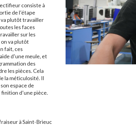
ectifieur consiste à
sortie de l’étape
va plutôt travailler
toutes les faces
availler sur les
 on va plutôt
n fait, ces
’aide d’une meule, et
rogrammation des
re les pièces. Cela
 la méticulosité. Il
r son espace de
 finition d’une pièce.
raiseur à Saint-Brieuc