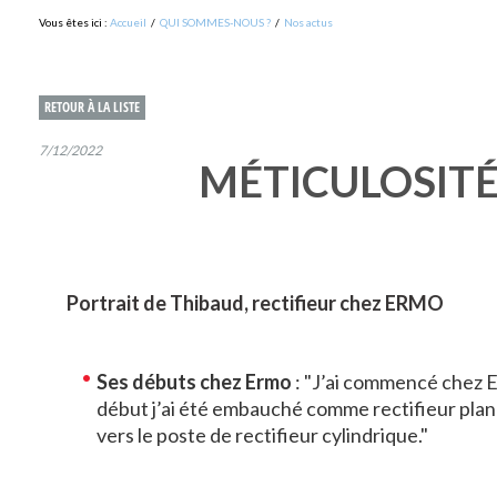
Vous êtes ici :
Accueil
/
QUI SOMMES-NOUS ?
/
Nos actus
RETOUR À LA LISTE
7/12/2022
MÉTICULOSITÉ 
Portrait de Thibaud, rectifieur chez ERMO
Ses débuts chez Ermo
: "J’ai commencé chez E
début j’ai été embauché comme rectifieur plane,
vers le poste de rectifieur cylindrique."