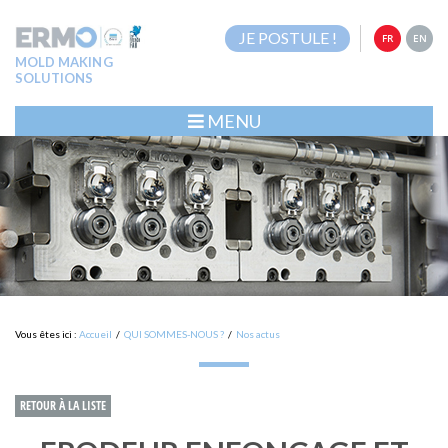
JE POSTULE !
FR
EN
MOLD MAKING
SOLUTIONS
MENU
Vous êtes ici :
Accueil
/
QUI SOMMES-NOUS ?
/
Nos actus
RETOUR À LA LISTE