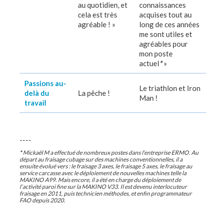
au quotidien, et
connaissances
cela est très
acquises tout au
agréable ! »
long de ces années
me sont utiles et
agréables pour
mon poste
actuel
*
»
Passions au-
Le triathlon et Iron
delà du
La pêche !
Man !
travail
----
*
Mickaël M a effectué de nombreux postes dans l’entreprise ERMO. Au
départ au fraisage cubage sur des machines conventionnelles, il a
ensuite évolué vers : le fraisage 3 axes, le fraisage 5 axes, le fraisage au
service carcasse avec le déploiement de nouvelles machines telle la
MAKINO A99. Mais encore, il a été en charge du déploiement de
l’activité paroi fine sur la MAKINO V33. Il est devenu interlocuteur
fraisage en 2011, puis technicien méthodes, et enfin programmateur
FAO depuis 2020.