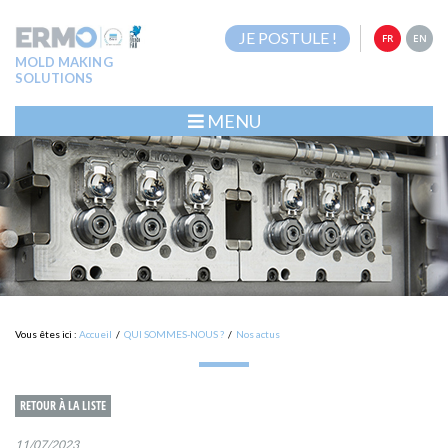
JE POSTULE !
FR
EN
MOLD MAKING
SOLUTIONS
MENU
Vous êtes ici :
Accueil
/
QUI SOMMES-NOUS ?
/
Nos actus
RETOUR À LA LISTE
11/07/2023