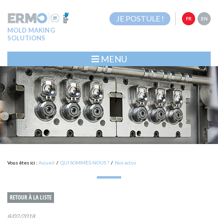
JE POSTULE !
FR
EN
MOLD MAKING
SOLUTIONS
MENU
Vous êtes ici :
Accueil
/
QUI SOMMES-NOUS ?
/
Nos actus
RETOUR À LA LISTE
8/02/2018