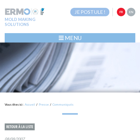
JE POSTULE !
FR
EN
MOLD MAKING
SOLUTIONS
MENU
Vous êtes ici :
Accueil
/
Presse
/
Communiqués
RETOUR À LA LISTE
08/08/2007