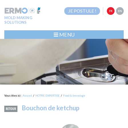
JE POSTULE !
FR
EN
MOLD MAKING
SOLUTIONS
MENU
Vous êtes ici :
Accueil
/
NOTRE EXPERTISE
/
Food & beverage
Bouchon de ketchup
RETOUR