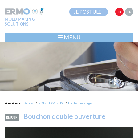
JE POSTULE !
FR
EN
MOLD MAKING
SOLUTIONS
MENU
Vous êtes ici :
Accueil
/
NOTRE EXPERTISE
/
Food & beverage
Bouchon double ouverture
RETOUR